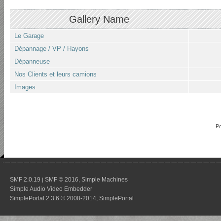
Gallery Name
Le Garage
Dépannage / VP / Hayons
Dépanneuse
Nos Clients et leurs camions
Images
P
SMF 2.0.19
SMF © 2016
Simple Machines
|
,
Simple Audio Video Embedder
SimplePortal 2.3.6 © 2008-2014, SimplePortal