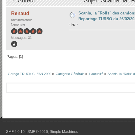
Auteur
Sujet: Scania, la 
26/02/2023 (Lu 23535 fois)
Scania, la "Rolls" des camions
Renaud
Reportage TURBO du 26/02/20
Administrateur
Néophyte
«
le:
»
Messages: 31
Pages: [
1
]
Garage TRUCK CLEAN 2000
»
Catégorie Générale
»
L'actualité
»
Scania, la "Rolls
SMF 2.0.19
SMF © 2016
Simple Machines
|
,