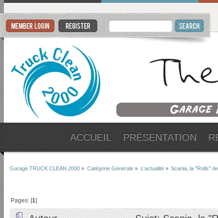
ACCUEIL
PRÉSENTATION
R
Garage TRUCK CLEAN 2000
»
Catégorie Générale
»
L'actualité
»
Scania, la "Rolls"
Pages: [
1
]