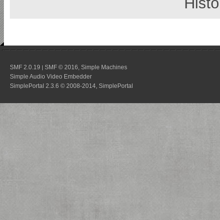
Histo
SMF 2.0.19
SMF © 2016
Simple Machines
|
,
Simple Audio Video Embedder
SimplePortal 2.3.6 © 2008-2014, SimplePortal