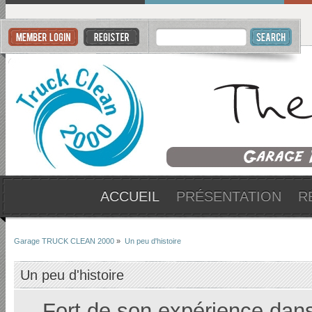
ACCUEIL
PRÉSENTATION
R
Garage TRUCK CLEAN 2000
»
Un peu d'histoire
Un peu d'histoire
Fort de son expérience dans