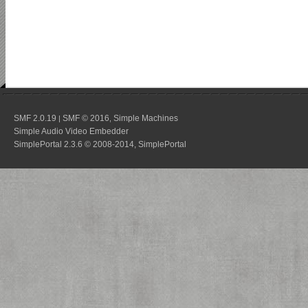
SMF 2.0.19
SMF © 2016
Simple Machines
|
,
Simple Audio Video Embedder
SimplePortal 2.3.6 © 2008-2014, SimplePortal