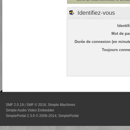
Identifiez-vous
Identif
Mot de pa
Durée de connexion (en minute
Toujours conne
SMF 2.0.19
SMF © 2016
Simple Machines
|
,
Simple Audio Video Embedder
SimplePortal 2.3.6 © 2008-2014, SimplePortal