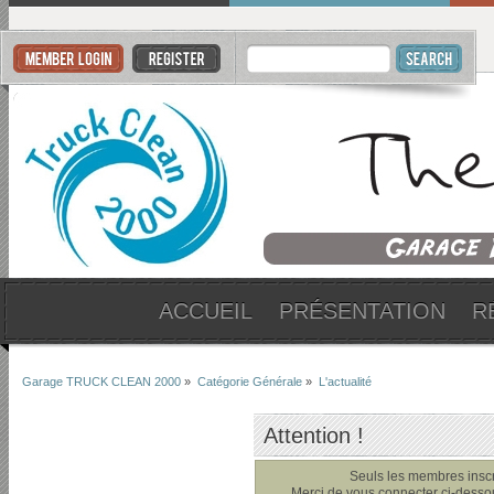
ACCUEIL
PRÉSENTATION
R
Garage TRUCK CLEAN 2000
»
Catégorie Générale
»
L'actualité
Attention !
Seuls les membres inscri
Merci de vous connecter ci-dess