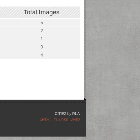
Total Images
5
2
1
0
4
CITIEZ
by
RLA
XHTML
Flux RSS
WAP2