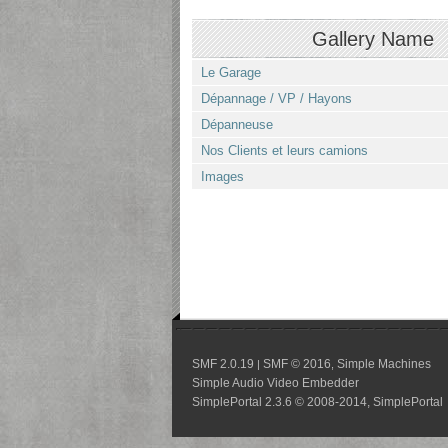
Gallery Name
Le Garage
Dépannage / VP / Hayons
Dépanneuse
Nos Clients et leurs camions
Images
SMF 2.0.19
SMF © 2016
Simple Machines
|
,
Simple Audio Video Embedder
SimplePortal 2.3.6 © 2008-2014, SimplePortal