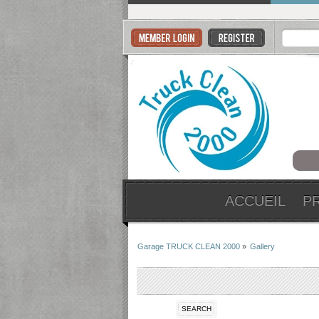
ACCUEIL
P
Garage TRUCK CLEAN 2000
»
Gallery
SEARCH