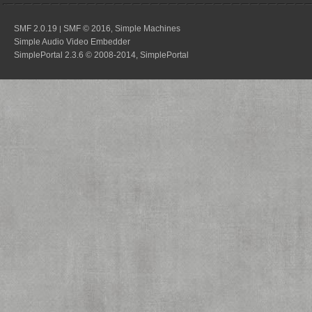
SMF 2.0.19
SMF © 2016
Simple Machines
|
,
Simple Audio Video Embedder
SimplePortal 2.3.6 © 2008-2014, SimplePortal