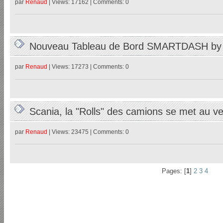
par
Renaud
| Views: 17162 | Comments: 0
Nouveau Tableau de Bord SMARTDASH b
par
Renaud
| Views: 17273 | Comments: 0
Scania, la "Rolls" des camions se met au 
26/02/2023
par
Renaud
| Views: 23475 | Comments: 0
Pages: [
1
]
2
3
4