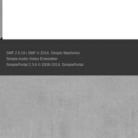
SMF 2.0.19
SMF © 2016
Simple Machines
|
,
Simple Audio Video Embedder
SimplePortal 2.3.6 © 2008-2014, SimplePortal