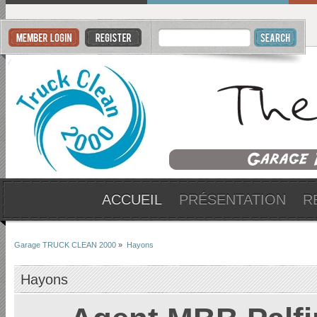
ACCUEIL
PRÉSENTATION
R
Garage TRUCK CLEAN 2000
»
Hayons
Hayons