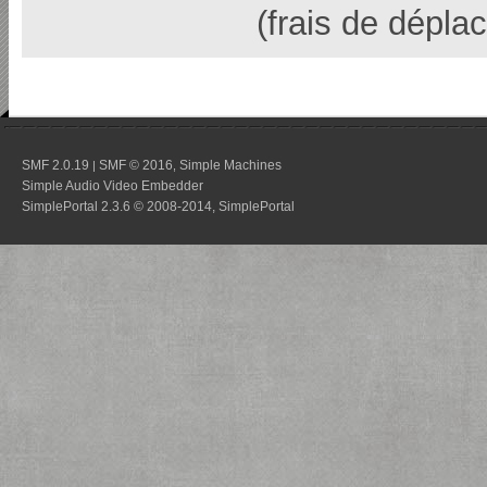
(frais de dépl
SMF 2.0.19
SMF © 2016
Simple Machines
|
,
Simple Audio Video Embedder
SimplePortal 2.3.6 © 2008-2014, SimplePortal