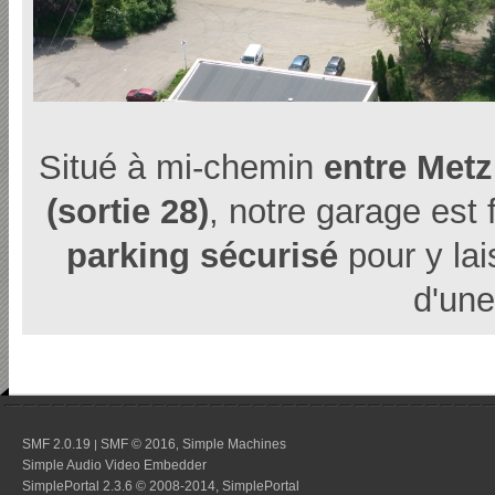
Situé à mi-chemin
entre Metz
(sortie 28)
, notre garage est 
parking sécurisé
pour y lai
d'une
SMF 2.0.19
SMF © 2016
Simple Machines
|
,
Simple Audio Video Embedder
SimplePortal 2.3.6 © 2008-2014, SimplePortal