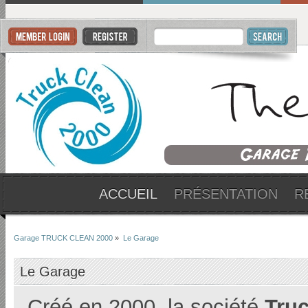
ACCUEIL
PRÉSENTATION
R
Garage TRUCK CLEAN 2000
»
Le Garage
Le Garage
Créé en 2000, la société
Truc