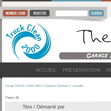
ACCUEIL
PRÉSENTATION
R
Garage TRUCK CLEAN 2000
»
Catégorie Générale
»
L'actualité
Pages: [
1
]
Titre
/
Démarré par