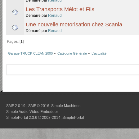
Démarré par
Renaud
Les Transports Mélot et Fils
Démarré par
Renaud
Une nouvelle motorisation chez Scania
Démarré par
Renaud
Pages: [
1
]
Garage TRUCK CLEAN 2000
»
Catégorie Générale
»
L'actualité
SMF 2.0.19
SMF © 2016
Simple Machines
|
,
Simple Audio Video Embedder
SimplePortal 2.3.6 © 2008-2014, SimplePortal