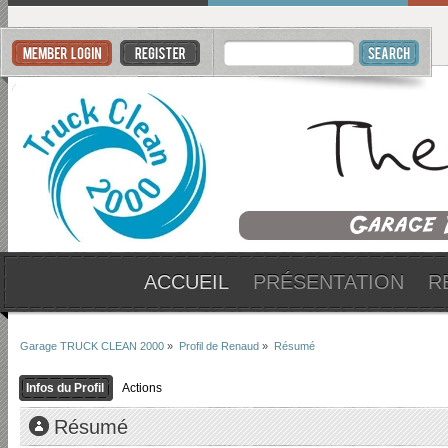
ACCUEIL
PRÉSENTATION
R
Garage TRUCK CLEAN 2000
»
Profil de Renaud
»
Résumé
Infos du Profil
Actions
Résumé