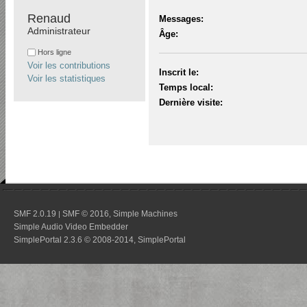
Renaud 
Messages:
Administrateur
Âge:
Hors ligne
Voir les contributions
Inscrit le:
Voir les statistiques
Temps local:
Dernière visite:
SMF 2.0.19
SMF © 2016
Simple Machines
|
,
Simple Audio Video Embedder
SimplePortal 2.3.6 © 2008-2014, SimplePortal