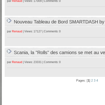
par
Renaud
| Views: 17009 | Comments: 0
Nouveau Tableau de Bord SMARTDASH b
par
Renaud
| Views: 17127 | Comments: 0
Scania, la "Rolls" des camions se met au 
26/02/2023
par
Renaud
| Views: 23331 | Comments: 0
Pages: [
1
]
2
3
4