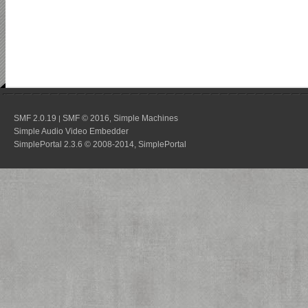
SMF 2.0.19
SMF © 2016
Simple Machines
|
,
Simple Audio Video Embedder
SimplePortal 2.3.6 © 2008-2014, SimplePortal