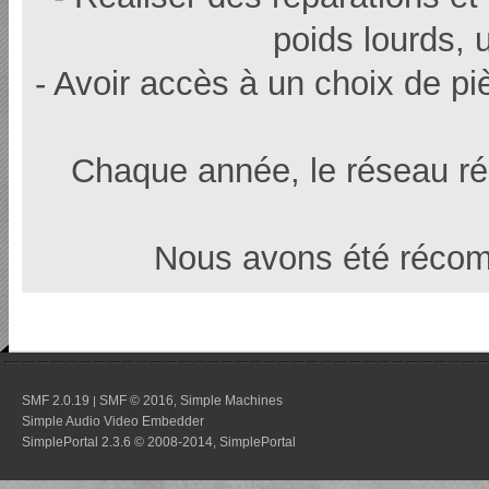
poids lourds, u
- Avoir accès à un choix de p
Chaque année, le réseau r
Nous avons été récom
SMF 2.0.19
SMF © 2016
Simple Machines
|
,
Simple Audio Video Embedder
SimplePortal 2.3.6 © 2008-2014, SimplePortal