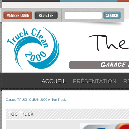
ACCUEIL
PRÉSENTATION
R
Garage TRUCK CLEAN 2000
»
Top Truck
Top Truck