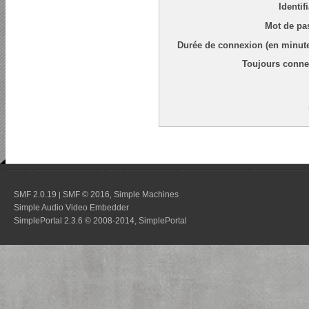
Identif
Mot de pa
Durée de connexion (en minute
Toujours conne
SMF 2.0.19
SMF © 2016
Simple Machines
|
,
Simple Audio Video Embedder
SimplePortal 2.3.6 © 2008-2014, SimplePortal