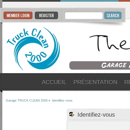
ACCUEIL
PRÉSENTATION
R
Garage TRUCK CLEAN 2000
»
Identifiez-vous
Identifiez-vous