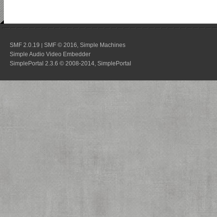
SMF 2.0.19
SMF © 2016
Simple Machines
|
,
Simple Audio Video Embedder
SimplePortal 2.3.6 © 2008-2014, SimplePortal