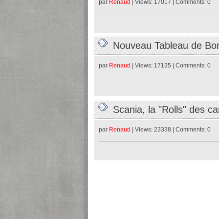
par
Renaud
| Views: 17017 | Comments: 0
Nouveau Tableau de B
par
Renaud
| Views: 17135 | Comments: 0
Scania, la "Rolls" des 
26/02/2023
par
Renaud
| Views: 23338 | Comments: 0