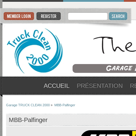
ACCUEIL
PRÉSENTATION
R
Garage TRUCK CLEAN 2000
»
MBB-Palfinger
MBB-Palfinger