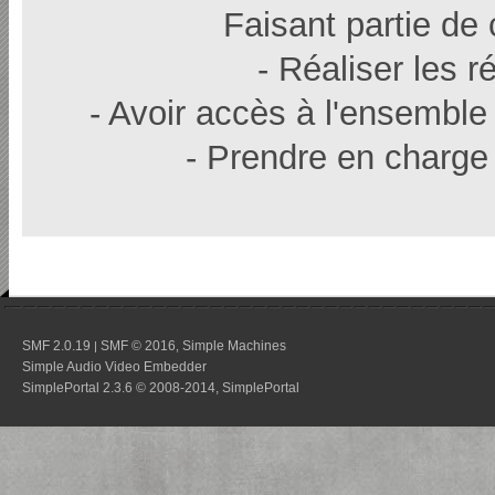
Faisant partie de
- Réaliser les r
- Avoir accès à l'ensemble
- Prendre en charge 
SMF 2.0.19
SMF © 2016
Simple Machines
|
,
Simple Audio Video Embedder
SimplePortal 2.3.6 © 2008-2014, SimplePortal