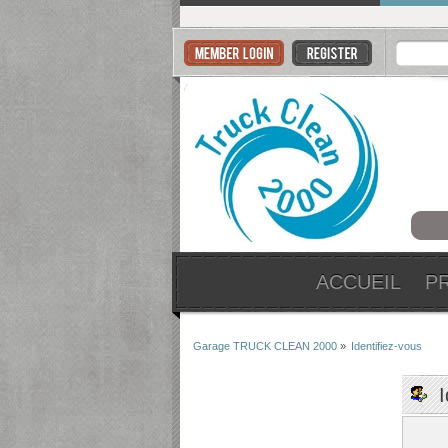
ACCUEIL
P
Garage TRUCK CLEAN 2000
»
Identifiez-vous
I