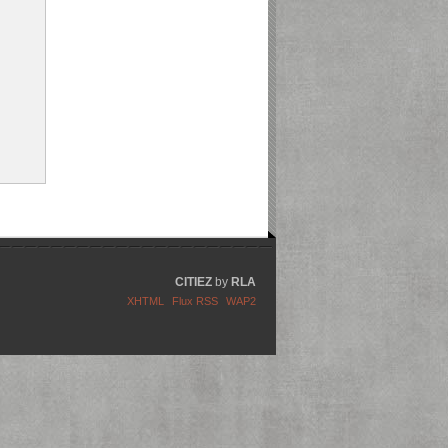
CITIEZ
by
RLA
XHTML
Flux RSS
WAP2