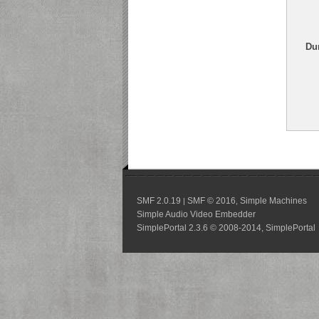
Du
SMF 2.0.19
SMF © 2016
Simple Machines
|
,
Simple Audio Video Embedder
SimplePortal 2.3.6 © 2008-2014, SimplePortal