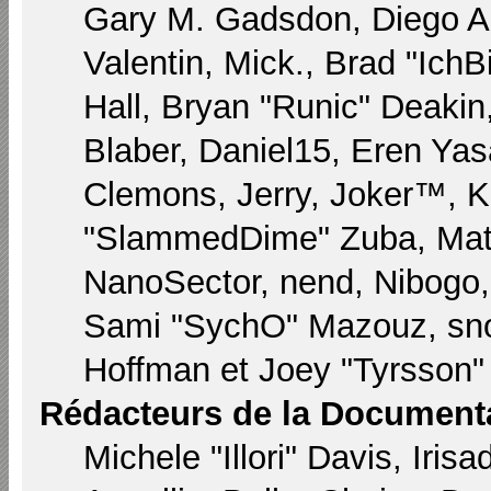
Gary M. Gadsdon, Diego A
Valentin, Mick., Brad "I
Hall, Bryan "Runic" Deaki
Blaber, Daniel15, Eren Yas
Clemons, Jerry, Joker™, Ka
"SlammedDime" Zuba, Matt
NanoSector, nend, Nibogo, 
Sami "SychO" Mazouz, sno
Hoffman et Joey "Tyrsson"
Rédacteurs de la Document
Michele "Illori" Davis, Iri