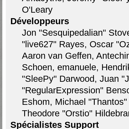
O'Leary
Développeurs
Jon "Sesquipedalian" Stove
"live627" Rayes, Oscar "
Aaron van Geffen, Antechin
Schoen, emanuele, Hendri
"SleePy" Darwood, Juan "
"RegularExpression" Bens
Eshom, Michael "Thantos" M
Theodore "Orstio" Hildebra
Spécialistes Support