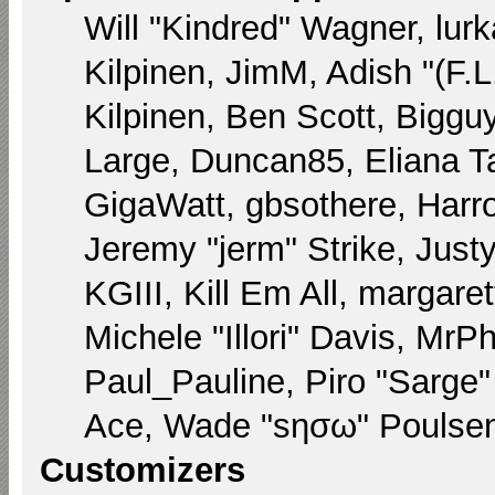
Will "Kindred" Wagner, lurk
Kilpinen, JimM, Adish "(F.L
Kilpinen, Ben Scott, Biggu
Large, Duncan85, Eliana T
GigaWatt, gbsothere, Harr
Jeremy "jerm" Strike, Just
KGIII, Kill Em All, margare
Michele "Illori" Davis, MrPh
Paul_Pauline, Piro "Sarge
Ace, Wade "sησω" Poulsen,
Customizers