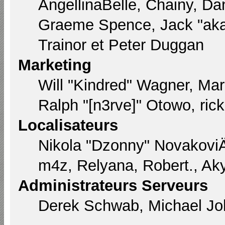
AngellinaBelle, Chainy, Dan
Graeme Spence, Jack "aka
Trainor et Peter Duggan
Marketing
Will "Kindred" Wagner, Ma
Ralph "[n3rve]" Otowo, ric
Localisateurs
Nikola "Dzonny" Novakovi
m4z, Relyana, Robert., Ak
Administrateurs Serveurs
Derek Schwab, Michael Joh