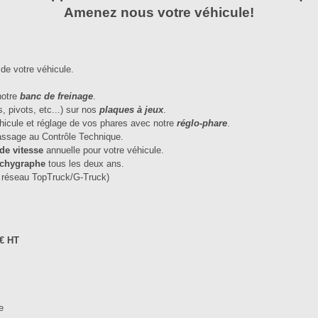
Amenez nous votre véhicule!
de votre véhicule.
 notre
banc de freinage
.
s, pivots, etc...) sur nos
plaques à jeux
.
véhicule et réglage de vos phares avec notre
réglo-phare
.
passage au Contrôle Technique.
 de vitesse
annuelle pour votre véhicule.
achygraphe
tous les deux ans.
e réseau TopTruck/G-Truck)
€ HT
e