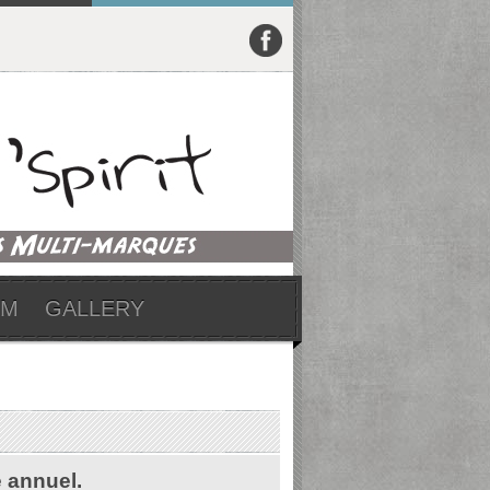
UM
GALLERY
e annuel.