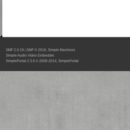
SMF 2.0.19
SMF © 2016
Simple Machines
|
,
Simple Audio Video Embedder
SimplePortal 2.3.6 © 2008-2014, SimplePortal