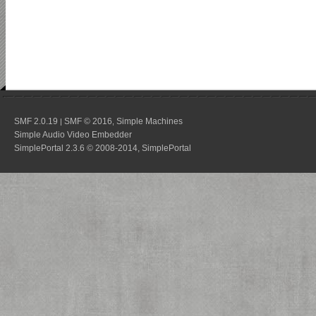
SMF 2.0.19
SMF © 2016
Simple Machines
|
,
Simple Audio Video Embedder
SimplePortal 2.3.6 © 2008-2014, SimplePortal