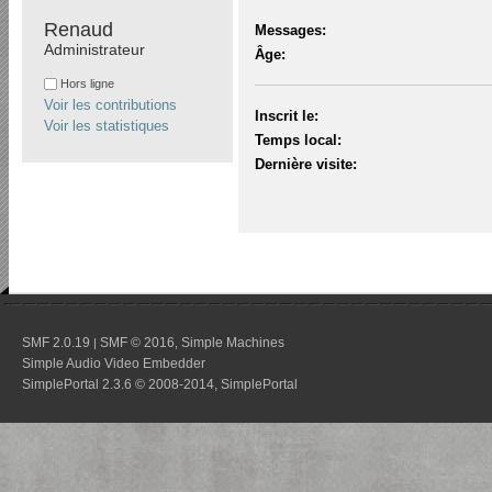
Renaud 
Messages:
Administrateur
Âge:
Hors ligne
Voir les contributions
Inscrit le:
Voir les statistiques
Temps local:
Dernière visite:
SMF 2.0.19
SMF © 2016
Simple Machines
|
,
Simple Audio Video Embedder
SimplePortal 2.3.6 © 2008-2014, SimplePortal