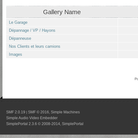
Gallery Name
Le Garage
Dépannage / VP / Hayons
Dépanneuse
Nos Clients et leurs camions
Images
P
SMF 2.0.19
SMF © 2016
Simple Machines
|
,
Simple Audio Video Embedder
SimplePortal 2.3.6 © 2008-2014, SimplePortal