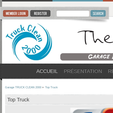
ACCUEIL
PRÉSENTATION
R
Garage TRUCK CLEAN 2000
»
Top Truck
Top Truck