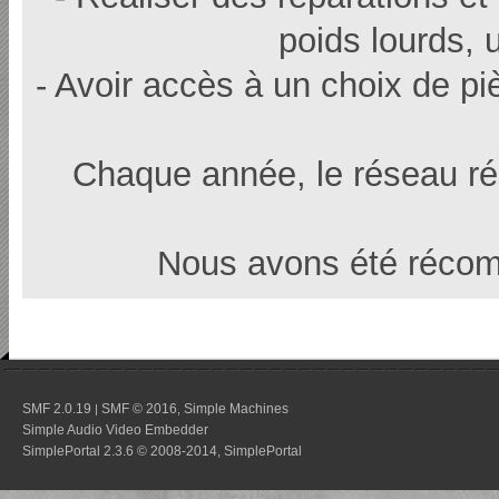
poids lourds, u
- Avoir accès à un choix de p
Chaque année, le réseau r
Nous avons été récom
SMF 2.0.19
SMF © 2016
Simple Machines
|
,
Simple Audio Video Embedder
SimplePortal 2.3.6 © 2008-2014, SimplePortal