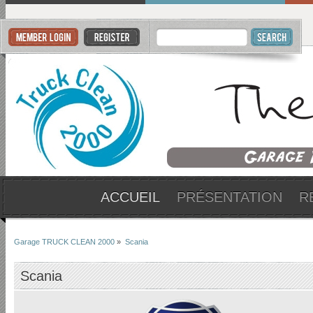
ACCUEIL
PRÉSENTATION
R
Garage TRUCK CLEAN 2000
»
Scania
Scania