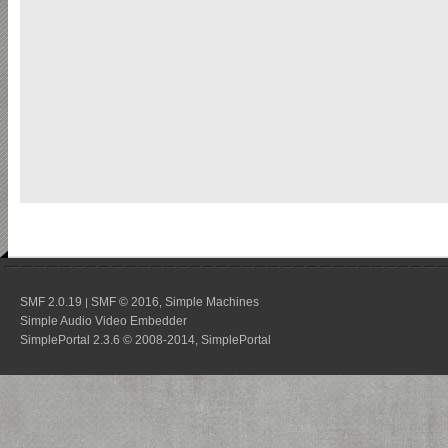
SMF 2.0.19
SMF © 2016
Simple Machines
|
,
Simple Audio Video Embedder
SimplePortal 2.3.6 © 2008-2014, SimplePortal