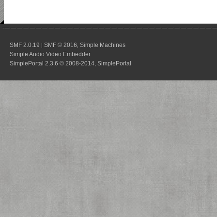
SMF 2.0.19
SMF © 2016
Simple Machines
|
,
Simple Audio Video Embedder
SimplePortal 2.3.6 © 2008-2014, SimplePortal