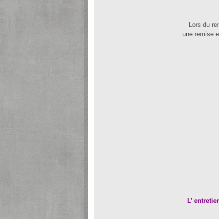
Lors du re
une remise e
L’ entreti