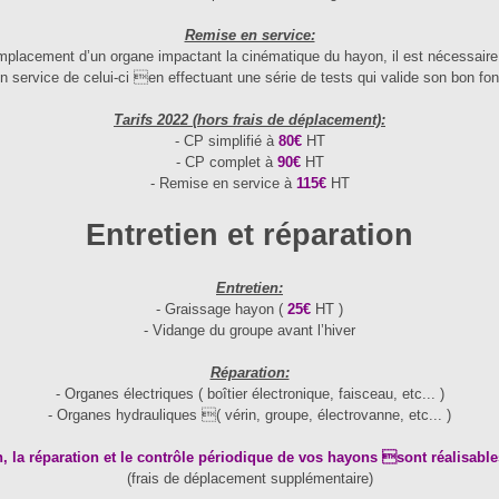
Remise en service:
mplacement d’un organe impactant la cinématique du hayon, il est nécessaire 
n service de celui-ci en effectuant une série de tests qui valide son bon fo
Tarifs 2022 (hors frais de déplacement):
- CP simplifié à
80€
HT
- CP complet à
90€
HT
- Remise en service à
115€
HT
Entretien et réparation
Entretien:
- Graissage hayon (
25€
HT )
- Vidange du groupe avant l’hiver
Réparation:
- Organes électriques ( boîtier électronique, faisceau, etc... )
- Organes hydrauliques ( vérin, groupe, électrovanne, etc... )
en, la réparation et le contrôle périodique de vos hayons sont réalisable
(frais de déplacement supplémentaire)