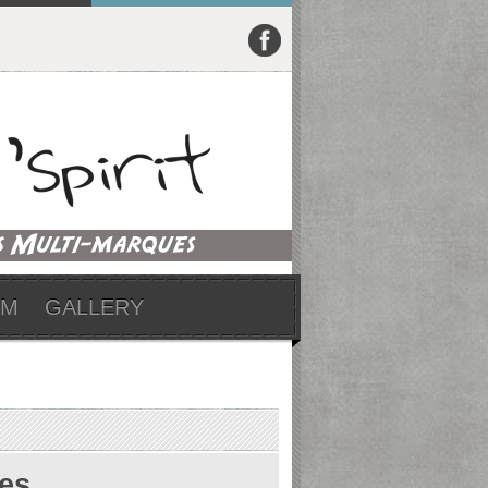
UM
GALLERY
es