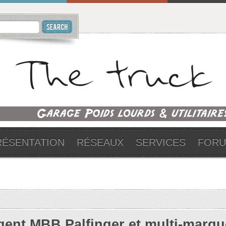
RÉSENTATION
RÉSEAUX
SERVICES
FOR
gent MBB Palfinger et multi-marqu