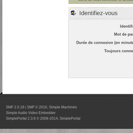
Identifiez-vous
Identif
Mot de pa
Durée de connexion (en minute
Toujours conne
SMF 2.0.19
SMF © 2016
Simple Machines
|
,
Simple Audio Video Embedder
SimplePortal 2.3.6 © 2008-2014, SimplePortal