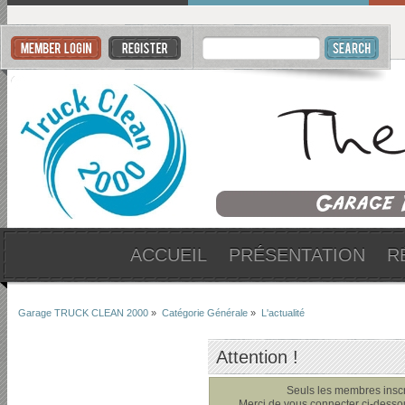
ACCUEIL
PRÉSENTATION
R
Garage TRUCK CLEAN 2000
»
Catégorie Générale
»
L'actualité
Attention !
Seuls les membres inscri
Merci de vous connecter ci-dess