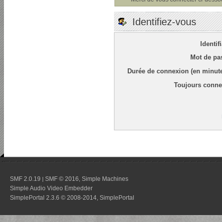
Identifiez-vous
Identif
Mot de pa
Durée de connexion (en minute
Toujours conne
SMF 2.0.19
SMF © 2016
Simple Machines
|
,
Simple Audio Video Embedder
SimplePortal 2.3.6 © 2008-2014, SimplePortal