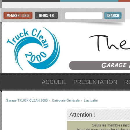
ACCUEIL
PRÉSENTATION
R
Garage TRUCK CLEAN 2000
»
Catégorie Générale
»
L'actualité
Attention !
Seuls les membres inscri
Merci de vous connecter ci-dess