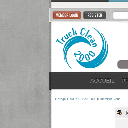
ACCUEIL
P
Garage TRUCK CLEAN 2000
»
Identifiez-vous
I