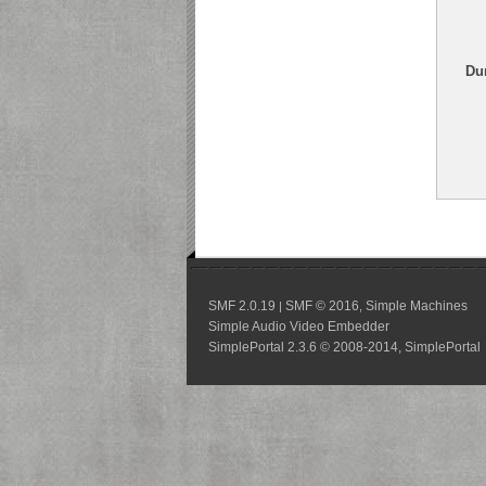
Du
SMF 2.0.19
SMF © 2016
Simple Machines
|
,
Simple Audio Video Embedder
SimplePortal 2.3.6 © 2008-2014, SimplePortal