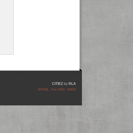
CITIEZ
by
RLA
XHTML
Flux RSS
WAP2