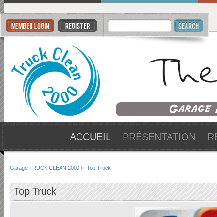
ACCUEIL
PRÉSENTATION
R
Garage TRUCK CLEAN 2000
»
Top Truck
Top Truck