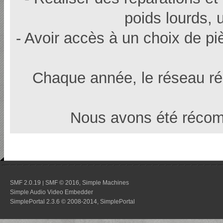
poids lourds, u
- Avoir accès à un choix de p
Chaque année, le réseau r
Nous avons été récom
SMF 2.0.19
SMF © 2016
Simple Machines
|
,
Simple Audio Video Embedder
SimplePortal 2.3.6 © 2008-2014, SimplePortal