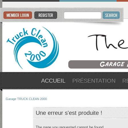
ACCUEIL
PRÉSENTATION
R
Garage TRUCK CLEAN 2000
Une erreur s'est produite !
The page you requested cannot be found.