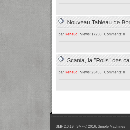
Nouveau Tableau de B
par
Renaud
| Views: 17250 | Comments: 0
Scania, la "Rolls" des 
par
Renaud
| Views: 23453 | Comments: 0
SMF 2.0.19
SMF © 2016
Simple Machines
|
,