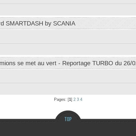
ord SMARTDASH by SCANIA
camions se met au vert - Reportage TURBO du 26/
Pages: [
1
]
2
3
4