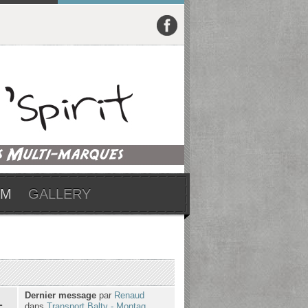
UM
GALLERY
Dernier message
par
Renaud
1
dans
Transport Balty - Montag...