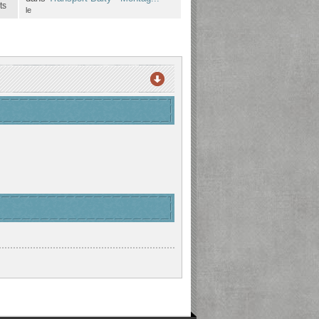
ts
le