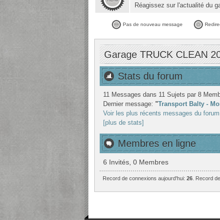
Réagissez sur l'actualité du g
Pas de nouveau message
Redire
Garage TRUCK CLEAN 2000
Stats du forum
11 Messages dans 11 Sujets par 8 Memb
Dernier message:
"
Transport Balty - Mo
Voir les plus récents messages du forum
[plus de stats]
Membres en ligne
6 Invités, 0 Membres
Record de connexions aujourd'hui:
26
. Record de