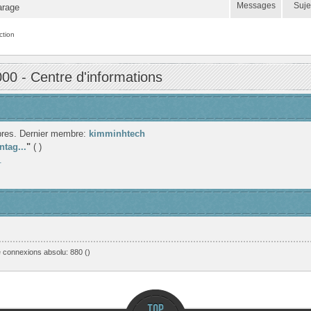
Messages
Suje
arage
ction
 - Centre d'informations
res. Dernier membre:
kimminhtech
ntag...
"
( )
.
 connexions absolu: 880 ()