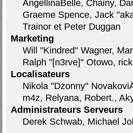
AngellinaBelle, Chainy, Dan
Graeme Spence, Jack "aka
Trainor et Peter Duggan
Marketing
Will "Kindred" Wagner, Ma
Ralph "[n3rve]" Otowo, ric
Localisateurs
Nikola "Dzonny" Novakovi
m4z, Relyana, Robert., Ak
Administrateurs Serveurs
Derek Schwab, Michael Joh