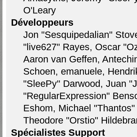
O'Leary
Développeurs
Jon "Sesquipedalian" Stove
"live627" Rayes, Oscar "
Aaron van Geffen, Antechin
Schoen, emanuele, Hendri
"SleePy" Darwood, Juan "
"RegularExpression" Bens
Eshom, Michael "Thantos" M
Theodore "Orstio" Hildebra
Spécialistes Support