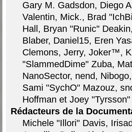
Gary M. Gadsdon, Diego A
Valentin, Mick., Brad "I
Hall, Bryan "Runic" Deaki
Blaber, Daniel15, Eren Yas
Clemons, Jerry, Joker™, Ka
"SlammedDime" Zuba, Matt
NanoSector, nend, Nibogo, 
Sami "SychO" Mazouz, sno
Hoffman et Joey "Tyrsson"
Rédacteurs de la Document
Michele "Illori" Davis, Iri