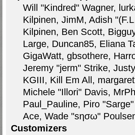
Will "Kindred" Wagner, lurk
Kilpinen, JimM, Adish "(F.L
Kilpinen, Ben Scott, Biggu
Large, Duncan85, Eliana T
GigaWatt, gbsothere, Harr
Jeremy "jerm" Strike, Just
KGIII, Kill Em All, margare
Michele "Illori" Davis, MrPh
Paul_Pauline, Piro "Sarge
Ace, Wade "sησω" Poulsen,
Customizers