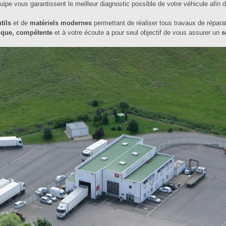
équipe vous garantissent le meilleur diagnostic possible de votre véhicule afin 
tils
et de
matériels modernes
permettant de réaliser tous travaux de répara
ique, compétente
et à votre écoute a pour seul objectif de vous assurer un
s