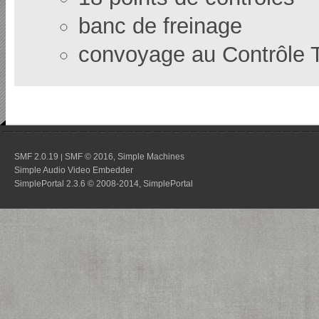
banc de freinage
convoyage au Contrôle 
SMF 2.0.19
SMF © 2016
Simple Machines
|
,
Simple Audio Video Embedder
SimplePortal 2.3.6 © 2008-2014, SimplePortal