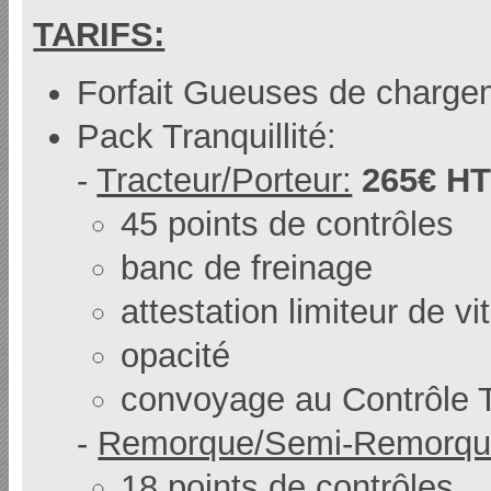
TARIFS:
Forfait Gueuses de charg
Pack Tranquillité:
-
Tracteur/Porteur:
265€ H
45 points de contrôles
banc de freinage
attestation limiteur de v
opacité
convoyage au Contrôle 
-
Remorque/Semi-Remorqu
18 points de contrôles