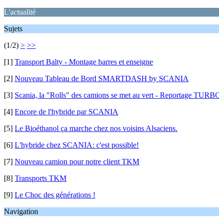
L'actualité
Sujets
(1/2)
>
>>
[1]
Transport Balty - Montage barres et enseigne
[2]
Nouveau Tableau de Bord SMARTDASH by SCANIA
[3]
Scania, la "Rolls" des camions se met au vert - Reportage TURB
[4]
Encore de l'hybride par SCANIA
[5]
Le Bioéthanol ça marche chez nos voisins Alsaciens.
[6]
L'hybride chez SCANIA: c'est possible!
[7]
Nouveau camion pour notre client TKM
[8]
Transports TKM
[9]
Le Choc des générations !
Navigation