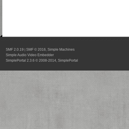
SMF 2.0.19
SMF © 2016
Simple Machines
|
,
Simple Audio Video Embedder
SimplePortal 2.3.6 © 2008-2014, SimplePortal