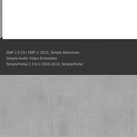
SMF 2.0.19
SMF © 2016
Simple Machines
|
,
Simple Audio Video Embedder
SimplePortal 2.3.6 © 2008-2014, SimplePortal