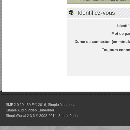
Identifiez-vous
Identif
Mot de pa
Durée de connexion (en minute
Toujours conne
SMF 2.0.19
SMF © 2016
Simple Machines
|
,
Simple Audio Video Embedder
SimplePortal 2.3.6 © 2008-2014, SimplePortal