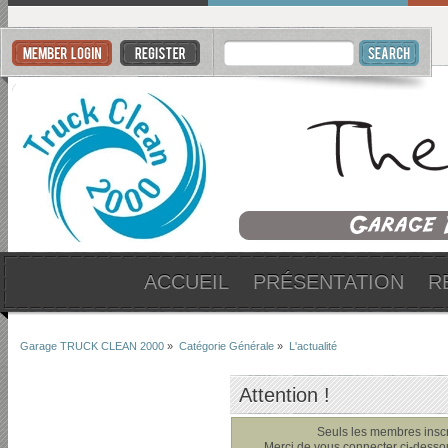
ACCUEIL
PRÉSENTATION
R
Garage TRUCK CLEAN 2000
»
Catégorie Générale
»
L'actualité
Attention !
Seuls les membres inscri
Merci de vous connecter ci-dess