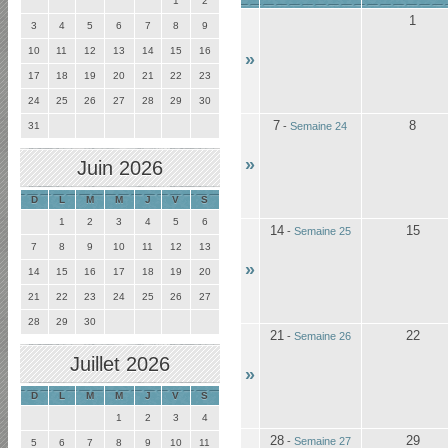
1
2
1
3
4
5
6
7
8
9
10
11
12
13
14
15
16
»
17
18
19
20
21
22
23
24
25
26
27
28
29
30
7
8
31
-
Semaine 24
»
Juin 2026
D
L
M
M
J
V
S
1
2
3
4
5
6
14
15
-
Semaine 25
7
8
9
10
11
12
13
»
14
15
16
17
18
19
20
21
22
23
24
25
26
27
28
29
30
21
22
-
Semaine 26
Juillet 2026
»
D
L
M
M
J
V
S
1
2
3
4
28
29
-
Semaine 27
5
6
7
8
9
10
11