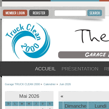
ACCUEIL
PRÉSENTATION
R
Garage TRUCK CLEAN 2000
»
Calendrier
»
Juin 2026
Mai 2026
«
D
L
M
M
J
V
S
Dimanche
Lundi