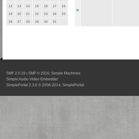
12
13
14
15
16
17
18
»
19
20
21
22
23
24
25
26
27
28
29
30
31
SMF 2.0.19
SMF © 2016
Simple Machines
|
,
Simple Audio Video Embedder
SimplePortal 2.3.6 © 2008-2014, SimplePortal