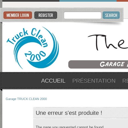
ACCUEIL
PRÉSENTATION
R
Garage TRUCK CLEAN 2000
Une erreur s'est produite !
The page you requested cannot be found.