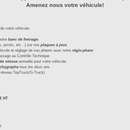
Amenez nous votre véhicule!
de votre véhicule.
 notre
banc de freinage
.
s, pivots, etc...) sur nos
plaques à jeux
.
véhicule et réglage de vos phares avec notre
réglo-phare
.
passage au Contrôle Technique.
 de vitesse
annuelle pour votre véhicule.
achygraphe
tous les deux ans.
e réseau TopTruck/G-Truck)
€ HT
e