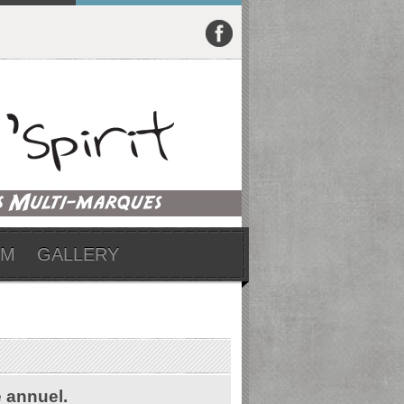
UM
GALLERY
e annuel.