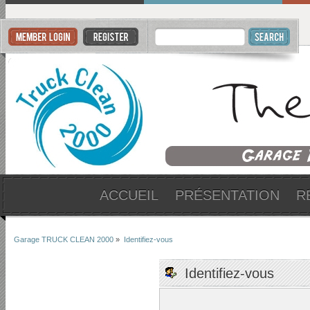
ACCUEIL
PRÉSENTATION
R
Garage TRUCK CLEAN 2000
»
Identifiez-vous
Identifiez-vous