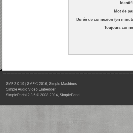
Identif
Mot de pa
Durée de connexion (en minute
Toujours conne
SMF 2.0.19
SMF © 2016
Simple Machines
|
,
Simple Audio Video Embedder
SimplePortal 2.3.6 © 2008-2014, SimplePortal