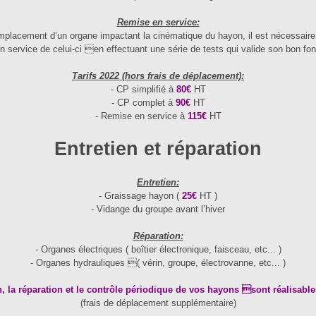
Remise en service:
mplacement d’un organe impactant la cinématique du hayon, il est nécessaire 
n service de celui-ci en effectuant une série de tests qui valide son bon fo
Tarifs 2022 (hors frais de déplacement):
- CP simplifié à
80€
HT
- CP complet à
90€
HT
- Remise en service à
115€
HT
Entretien et réparation
Entretien:
- Graissage hayon (
25€
HT )
- Vidange du groupe avant l’hiver
Réparation:
- Organes électriques ( boîtier électronique, faisceau, etc... )
- Organes hydrauliques ( vérin, groupe, électrovanne, etc... )
en, la réparation et le contrôle périodique de vos hayons sont réalisable
(frais de déplacement supplémentaire)