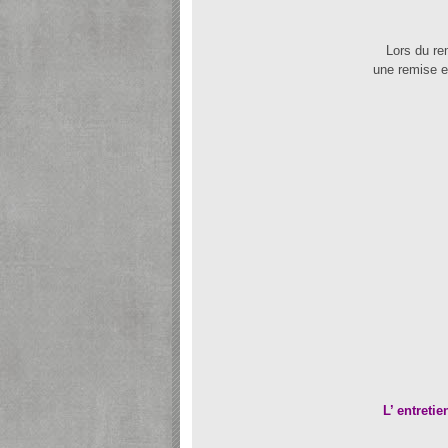
Lors du re
une remise e
L’ entreti