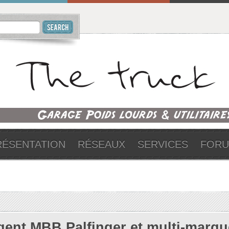
RÉSENTATION
RÉSEAUX
SERVICES
FOR
gent MBB Palfinger et multi-marqu