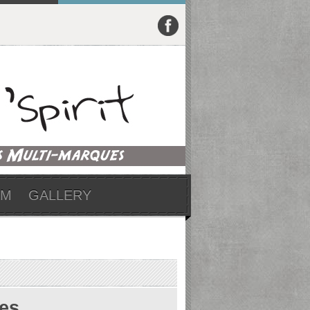
UM
GALLERY
es