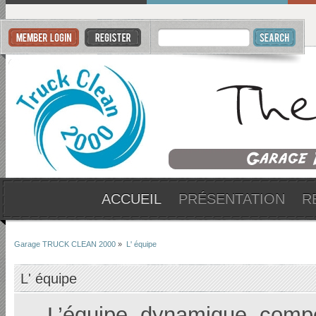
ACCUEIL
PRÉSENTATION
R
Garage TRUCK CLEAN 2000
»
L' équipe
L' équipe
L’équipe, dynamique, compé