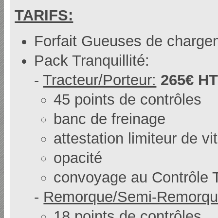
TARIFS:
Forfait Gueuses de charg
Pack Tranquillité:
-
Tracteur/Porteur:
265€ H
45 points de contrôles
banc de freinage
attestation limiteur de v
opacité
convoyage au Contrôle 
-
Remorque/Semi-Remorqu
18 points de contrôles