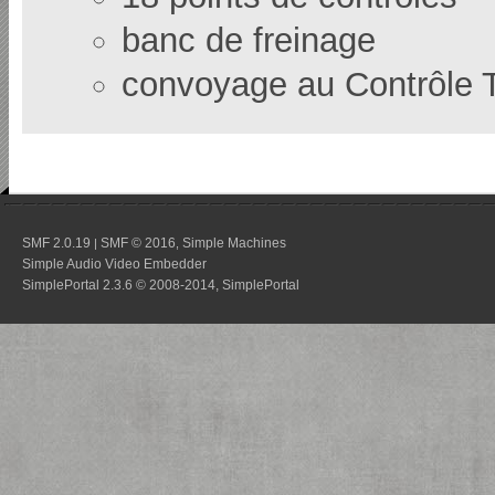
banc de freinage
convoyage au Contrôle 
SMF 2.0.19
SMF © 2016
Simple Machines
|
,
Simple Audio Video Embedder
SimplePortal 2.3.6 © 2008-2014, SimplePortal